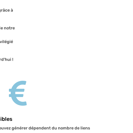
grâce à
de notre
vilégié
d'hui !

ibles
ouvez générer dépendent du nombre de liens