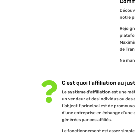
Comme
Découvr
notre p
Rejoign
platefo
Maximis
de Tran
Ne manq
C'est quoi l'affiliation au jus

Le
système d'affiliation
est une mét
un vendeur et des individus ou des e
L'objectif principal est de promouvoi
d'une entreprise en échange d'une 
générées par ces affiliés.
Le fonctionnement est assez simple : l