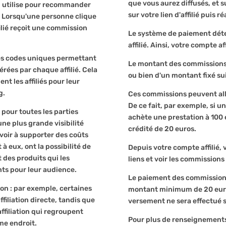
que vous aurez diffusés, et 
u'il utilise pour recommander
sur votre lien d'affilié puis r
. Lorsqu'une personne clique
ffilié reçoit une commission
Le système de paiement détect
affilié. Ainsi, votre compte a
 des codes uniques permettant
Le montant des commissions 
rées par chaque affilié. Cela
ou bien d'un montant fixé sui
 les affiliés pour leur
g.
Ces commissions peuvent alle
De ce fait, par exemple, si un
pour toutes les parties
achète une prestation à 100 
une plus grande visibilité
crédité de 20 euros.
avoir à supporter des coûts
t à eux, ont la possibilité de
Depuis votre compte affilié,
des produits qui les
liens et voir les commissions
nts pour leur audience.
Le paiement des commissions e
tion : par exemple, certaines
montant minimum de 20 euros
iliation directe, tandis que
versement ne sera effectué su
ffiliation qui regroupent
Pour plus de renseignements,
me endroit.