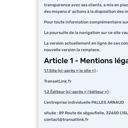
transparence avec ses clients, a mis en plac
des moyens d’ actions à la disposition des i
Pour toute information complémentaire sur l
La poursuite de la navigation sur ce site va
La version actuellement en ligne de ces cond
nouvelle version la remplace.
Article 1 - Mentions lég
1.1 Site (ci-après « le site »)
:
TransatLink.fr
1.2 Éditeur (ci-après « l'éditeur »)
:
L'entreprise individuelle PALLES ARNAUD
située : 89 Route de ségoufielle, 32600 L
contact@transatlink.fr