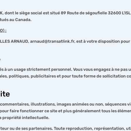
, dont le siège social est situé 89 Route de ségoufielle 32600 L'I
situés au Canada.
O) :
LLES ARNAUD, arnaud@transatlink.fr, est à votre disposition pour t
e
rvés à un usage strictement personnel. Vous vous engagez à ne pas ut
les, politiques, publicitaires et pour toute forme de sollicitation
ite
commentaires, illustrations, images animées ou non, séquences vid
pour faire fonctionner ce site et plus généralement tous les élément
a propriété intellectuelle.
'éditeur ou de ses partenaires. Toute reproduction, représentation, 