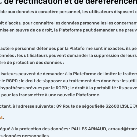
ès, de rectification et de déréféren
ble aux données à caractère personnel, les utilisateurs disposent d
droit d'accès, pour connaître les données personnelles les concernant
ise en œuvre de ce droit, la Plateforme peut demander une preuve de
 caractère personnel détenues par la Plateforme sont inexactes, ils 
données : les utilisateurs peuvent demander la suppression de leur
re de protection des données ;
 utilisateurs peuvent de demander à la Plateforme de limiter le tra
RGPD ; le droit de s’opposer au traitement des données : les util
pothèses prévues par le RGPD ; le droit à la portabilité : ils peu
s pour les transmettre à une nouvelle Plateforme.
tant, à l’adresse suivante : 89 Route de ségoufielle 32600 L'ISLE
ct
.
légué à la protection des données : PALLES ARNAUD, arnaud@transatl
vos données personnelles.