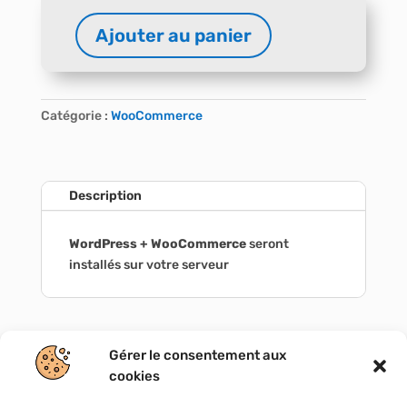
A
Ajouter au panier
l
quantité
t
de
e
WordPress
r
+
Catégorie :
WooCommerce
n
WooCommerce
a
t
i
Description
v
e
WordPress + WooCommerce
seront
:
installés sur votre serveur
Gérer le consentement aux
cookies