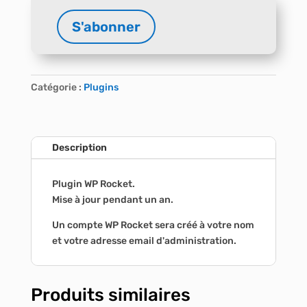
A
S'abonner
l
quantité
t
de
e
WP
r
Rocket
Catégorie :
Plugins
n
(cache
a
et
t
optimisation)
i
Description
v
e
Plugin WP Rocket.
:
Mise à jour pendant un an.
Un compte WP Rocket sera créé à votre nom
et votre adresse email d'administration.
Produits similaires