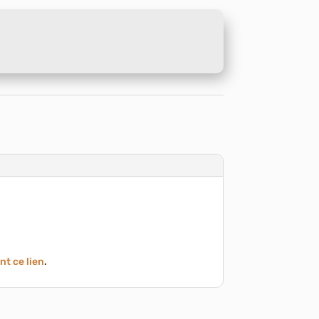
nt ce lien
.