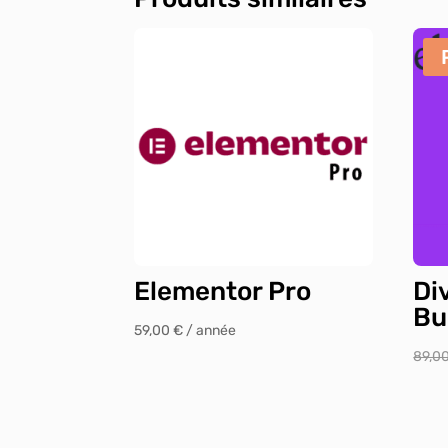
Elementor Pro
Di
Bu
59,00
€
/ année
89,0