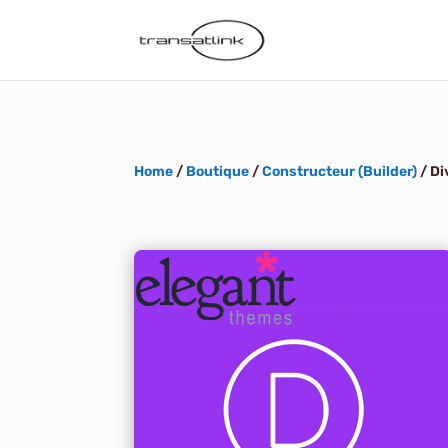
Home
/
Boutique
/
Constructeur (Builder)
/ Di