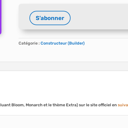
A
S'abonner
l
quantité
t
de
e
Divi
r
theme
Catégorie :
Constructeur (Builder)
n
+
a
Builder
t
i
v
e
:
luant Bloom, Monarch et le thème Extra) sur le site officiel en
suiva