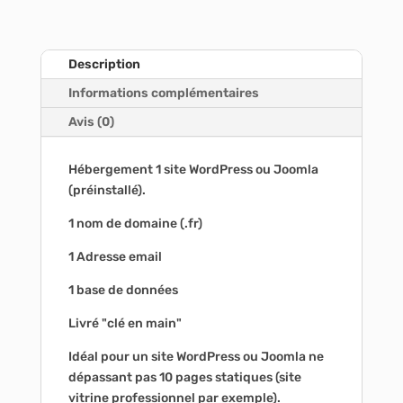
e
mensuel
r
n
a
Description
t
Informations complémentaires
i
Avis (0)
v
e
:
Hébergement 1 site WordPress ou Joomla
(préinstallé).
1 nom de domaine (.fr)
1 Adresse email
1 base de données
Livré "clé en main"
Idéal pour un site WordPress ou Joomla ne
dépassant pas 10 pages statiques (site
vitrine professionnel par exemple).