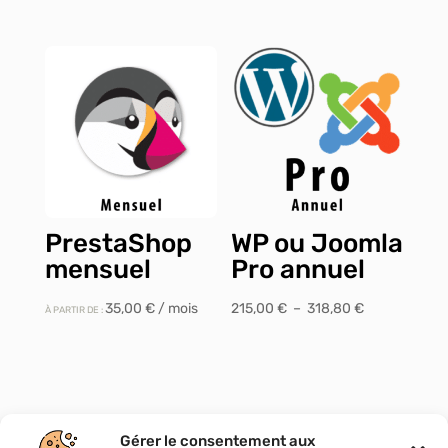
PrestaShop
WP ou Joomla
mensuel
Pro annuel
Plage
35,00
€
/ mois
215,00
€
–
318,80
€
À PARTIR DE :
de
prix :
215,00 €
à
318,80 €
Gérer le consentement aux