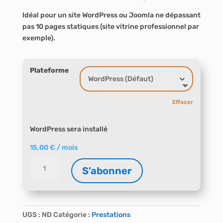
Idéal pour un site WordPress ou Joomla ne dépassant
pas 10 pages statiques (site vitrine professionnel par
exemple).
Plateforme
Effacer
WordPress sera installé
15,00
€
/ mois
quantité
S'abonner
de
WP
A
ou
l
Joomla
t
UGS :
ND
Catégorie :
Prestations
Base