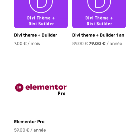
Divi theme + Builder
Divi theme + Builder 1 an
Le
Le
7,00
€
/ mois
89,00
€
79,00
€
/ année
prix
prix
initial
actuel
était :
est :
89,00 €.
79,00 €.
Elementor Pro
59,00
€
/ année